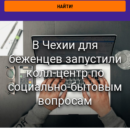
НАЙТИ!
В Чехии для
беженцев запустили
колл-центр по
социально-бытовым
вопросам