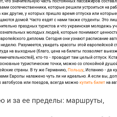
т, что значительную часть постоянных пассажиров состав
вами соотечественники, которые решили устроиться на раб
да как другие, у которых пришло время отпуска или которые
аются домой. Часто ездят с нами также студенты. Это ли
ительно праздных туристов и что украинская молодежь уч
 сознательных молодых людей, которые понимают ценност
европейского диплома. Сегодня они узнают расписание авт
ю неделю. Разумеется, увидеть красоты этой европейской 
 туда на выходные (благо, цена на билеты позволяет выез
ечательностей), кто-то - проводит там целый отпуск. Кста
 основные туристические точки, можно со спокойной душой
ейские страны. В ту же Германию,
Польшу
, Испанию - да к
ами Европы налажено чуть ли ни идеально. А если вы, доп
х автобусов или поездов, всегда можно
купить билет
на ав
ю и за ее пределы: маршруты,