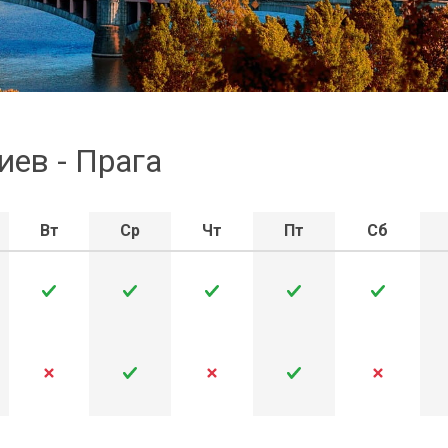
иев - Прага
Вт
Ср
Чт
Пт
Сб