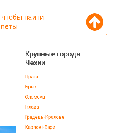
 чтобы найти
илеты
Крупные города
Чехии
Прага
Брно
Оломоуц
Їглава
Градець-Кралове
Карлові-Вари