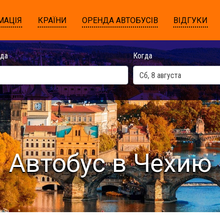
МАЦІЯ
КРАЇНИ
ОРЕНДА АВТОБУСІВ
ВІДГУКИ
да
Когда
Автобус в Чехию