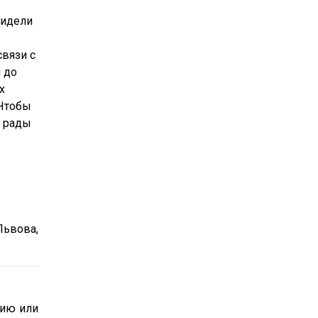
видели
связи с
й до
х
 Чтобы
м рады
Львова,
рию или