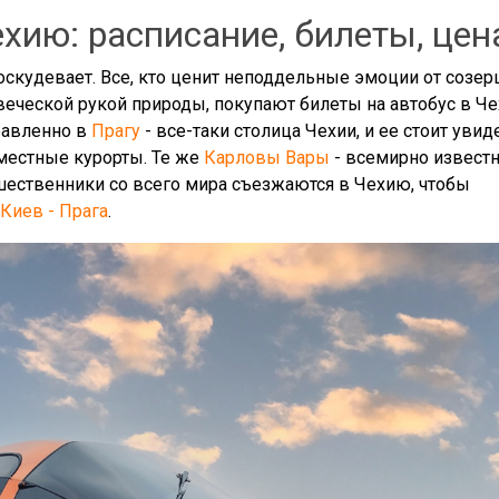
хию: расписание, билеты, цен
оскудевает. Все, кто ценит неподдельные эмоции от созер
овеческой рукой природы, покупают билеты на автобус в Ч
равленно в
Прагу
- все-таки столица Чехии, и ее стоит увид
местные курорты. Те же
Карловы Вары
- всемирно извест
шественники со всего мира съезжаются в Чехию, чтобы
 Киев - Прага
.