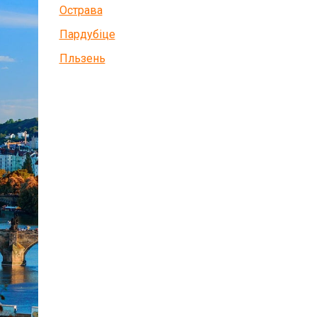
Острава
Пардубіце
Пльзень