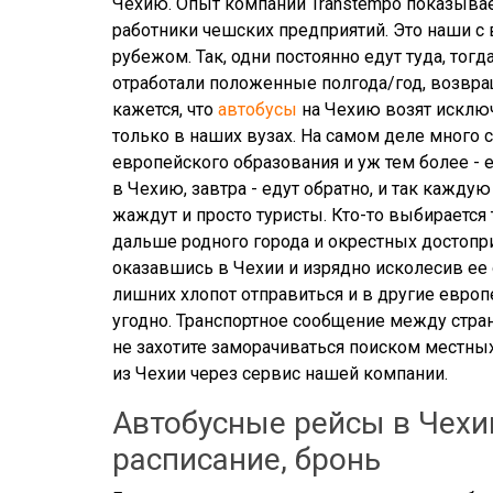
Чехию. Опыт компании Transtempo показывае
работники чешских предприятий. Это наши с 
рубежом. Так, одни постоянно едут туда, тог
отработали положенные полгода/год, возвращ
кажется, что
автобусы
на Чехию возят исключ
только в наших вузах. На самом деле много
европейского образования и уж тем более - 
в Чехию, завтра - едут обратно, и так кажду
жаждут и просто туристы. Кто-то выбирается
дальше родного города и окрестных достоприм
оказавшись в Чехии и изрядно исколесив ее
лишних хлопот отправиться и в другие европ
угодно. Транспортное сообщение между стран
не захотите заморачиваться поиском местны
из Чехии через сервис нашей компании.
Автобусные рейсы в Чехи
расписание, бронь