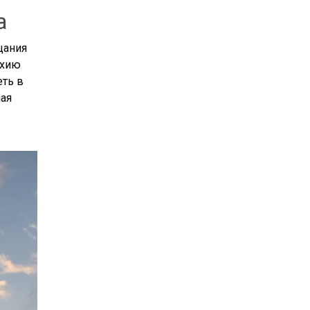
а
цания
ехию
еть в
ная