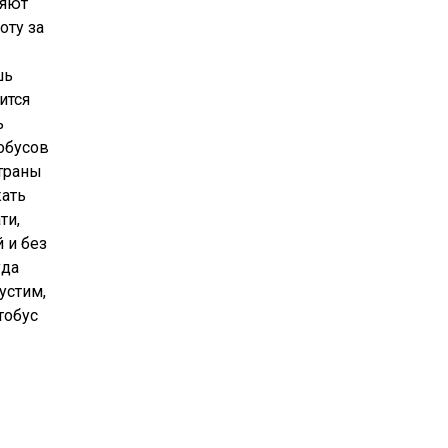
ляют
оту за
шь
ится
ь
обусов
страны
жать
ти,
 и без
уда
устим,
тобус