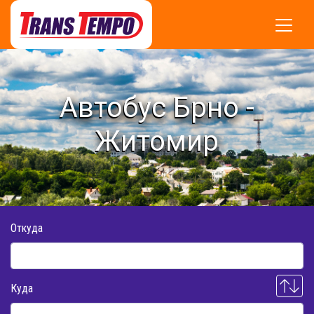
Автобус Брно -
Житомир
Откуда
Куда