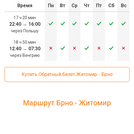
Время
Пн
Вт
Ср
Чт
Пт
Сб
Вс
17 ч 20 мин
22:40
→
16:00
через Польшу
18 ч 50 мин
12:40
→
07:30
через Венгрию
Купить Обратный билет Житомир - Брно
Маршрут Брно - Житомир