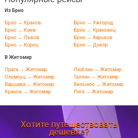
Из Брно
Брно → Краков
Брно → Ужгород
Брно → Киев
Брно → Краковец
Брно → Львов
Брно → Харьков
Брно → Корец
Брно → Днепр
В Житомир
Прага → Житомир
Люблин → Житомир
Оломоуц → Житомир
Таллин → Житомир
Варшава → Житомир
Вильнюс → Житомир
Краков → Житомир
Рига → Житомир
Хотите путешествовать
дешевле?