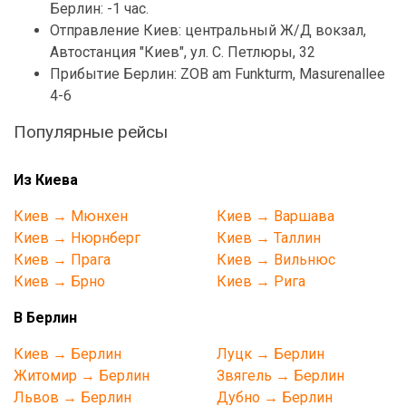
Берлин: -1 час.
Отправление Киев: центральный Ж/Д вокзал,
Автостанция "Киев", ул. С. Петлюры, 32
Прибытие Берлин: ZOB am Funkturm, Masurenallee
4-6
Популярные рейсы
Из Киева
Киев → Мюнхен
Киев → Варшава
Киев → Нюрнберг
Киев → Таллин
Киев → Прага
Киев → Вильнюс
Киев → Брно
Киев → Рига
В Берлин
Киев → Берлин
Луцк → Берлин
Житомир → Берлин
Звягель → Берлин
Львов → Берлин
Дубно → Берлин