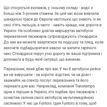
Що стосується екіпажів, у їхньому складі - водії з
більш ніж 5-річним стажем. За цей час вони вивчили
швидкісні траси до Європи настільки, що знають їх як
свої п'ять пальців, а часто - навіть краще, ніж дороги в
Україні. На особливо довгих маршрутах автобусні
перевезення пасажирів супроводжують стюардеси.
До них ви можете звертатися по подушку та плед, коли
захочете підбадьоритися кавою чи випити гарячого
чаю. Стюардеси поруч усю дорогу як ваша підтримка і
допомога в будь-якій ситуації, що виникає.
Перевізник, який дбає про вас У які б автобусні рейси
ви не вирушали - на короткі відстані, чи на довгі -
зважайте на спектр послуг перевізника та його
переваги для вас. Наприклад, компанія Transtempo
одна з перших в Україні, хто подбав про пасажирів і
оснастив салони своїх автобусів мультимедійною
системою. У нас це Funtoro. Ідея Funtoro в тому, щоб