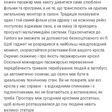
кожен пасажир мав змогу дивитися саме улюблені
фільми та програми, а не те, що транслюють на одному
загальному моніторі в салоні. Традиція показувати
один і той самий фільм усім одразу і на кожному рейсі
поступово відживає своє, а на зміну їй приходять
просунуті мультимедійні системи. Підключитися до
Funtoro ви зможете за допомогою безкоштовного wi-fi.
Щоб гаджет не розрядився в найбільш невідповідний
момент, скористайтеся розетками біля вашого крісла.
Окремо скажемо і про якість пасажирських крісел.
Оскільки міжнародні пасажирські перевезення
передбачають тривале перебування людей в автобусі,
це автоматично означає, що салон має бути в
ідеальному технічному стані. Ви не повірите, але всі
крісла у нас справні - з відкидними спинками і з
підлокітниками, які не бовтаються, а встановлені, як
треба. Простору між сусідніми кріслами достатньо,
щоб вільно розташувалася до сну людина навіть
великої статури.