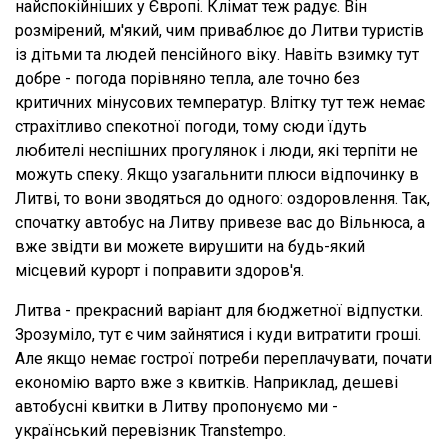
найспокійніших у Європі. Клімат теж радує. Він
розмірений, м'який, чим приваблює до Литви туристів
із дітьми та людей пенсійного віку. Навіть взимку тут
добре - погода порівняно тепла, але точно без
критичних мінусових температур. Влітку тут теж немає
страхітливо спекотної погоди, тому сюди їдуть
любителі неспішних прогулянок і люди, які терпіти не
можуть спеку. Якщо узагальнити плюси відпочинку в
Литві, то вони зводяться до одного: оздоровлення. Так,
спочатку автобус на Литву привезе вас до Вільнюса, а
вже звідти ви можете вирушити на будь-який
місцевий курорт і поправити здоров'я.
Литва - прекрасний варіант для бюджетної відпустки.
Зрозуміло, тут є чим зайнятися і куди витратити гроші.
Але якщо немає гострої потреби переплачувати, почати
економію варто вже з квитків. Наприклад, дешеві
автобусні квитки в Литву пропонуємо ми -
український перевізник Transtempo.