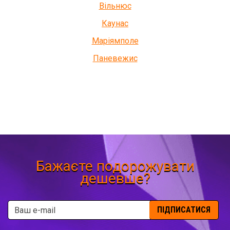
Вільнюс
Каунас
Маріямполе
Паневежис
Бажаєте подорожувати
дешевше?
ПІДПИСАТИСЯ