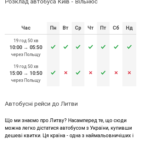
Розклад автобуса Київ - Вільнюс
Час
Пн
Вт
Ср
Чт
Пт
Сб
Нд
19 год 50 хв
10:00
→
05:50
через Польщу
19 год 50 хв
15:00
→
10:50
через Польщу
Автобусні рейси до Литви
Що ми знаємо про Литву? Насамперед те, що сюди
можна легко дістатися автобусом з України, купивши
дешеві квитки. Ця країна - одна з наймальовничіших і