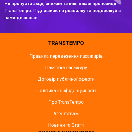
Не пропусти акції, знижки та інші цікаві пропозиції
TransTempo. Підпишись на розсилку та подорожуй з
нами дешевше!
TRANSTEMPO
Правила перевезення пасажирів
Пам'ятка пасажиру
Договір публічної оферти
Політика конфіденційності
Про TransTempo
Агентствам
Новини та Статті