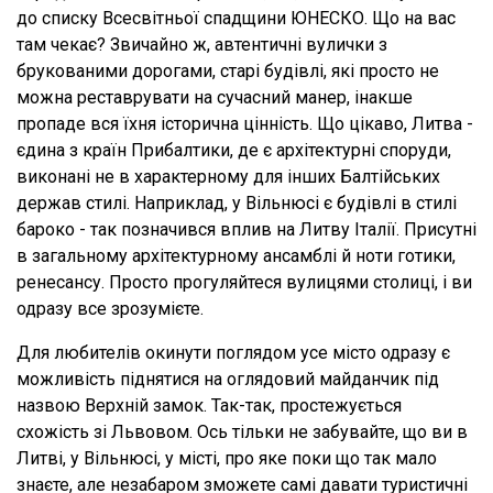
до списку Всесвітньої спадщини ЮНЕСКО. Що на вас
там чекає? Звичайно ж, автентичні вулички з
брукованими дорогами, старі будівлі, які просто не
можна реставрувати на сучасний манер, інакше
пропаде вся їхня історична цінність. Що цікаво, Литва -
єдина з країн Прибалтики, де є архітектурні споруди,
виконані не в характерному для інших Балтійських
держав стилі. Наприклад, у Вільнюсі є будівлі в стилі
бароко - так позначився вплив на Литву Італії. Присутні
в загальному архітектурному ансамблі й ноти готики,
ренесансу. Просто прогуляйтеся вулицями столиці, і ви
одразу все зрозумієте.
Для любителів окинути поглядом усе місто одразу є
можливість піднятися на оглядовий майданчик під
назвою Верхній замок. Так-так, простежується
схожість зі Львовом. Ось тільки не забувайте, що ви в
Литві, у Вільнюсі, у місті, про яке поки що так мало
знаєте, але незабаром зможете самі давати туристичні