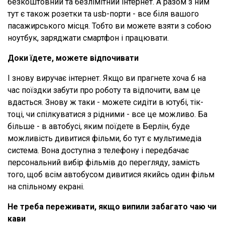
безкоштовний та безлімітний інтернет. А разом з ним
тут є також розетки та usb-порти - все біля вашого
пасажирського місця. Тобто ви можете взяти з собою
ноутбук, заряджати смартфон і працювати.
Доки їдете, можете відпочивати
І знову виручає інтернет. Якщо ви прагнете хоча б на
час поїздки забути про роботу та відпочити, вам це
вдасться. Знову ж таки - можете сидіти в ютубі, тік-
тоці, чи спілкуватися з рідними - все це можливо. Ба
більше - в автобусі, яким поїдете в Берлін, буде
можливість дивитися фільми, бо тут є мультимедіа
система. Вона доступна з телефону і передбачає
персональний вибір фільмів до перегляду, замість
того, щоб всім автобусом дивитися якийсь один фільм
на спільному екрані.
Не треба переживати, якщо випили забагато чаю чи
кави