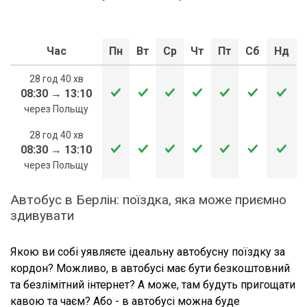
Час
Пн
Вт
Ср
Чт
Пт
Сб
Нд
28 год 40 хв
08:30
→
13:10
через Польщу
28 год 40 хв
08:30
→
13:10
через Польщу
Автобус в Берлін: поїздка, яка може приємно
здивувати
Якою ви собі уявляєте ідеальну автобусну поїздку за
кордон? Можливо, в автобусі має бути безкоштовний
та безлімітний інтернет? А може, там будуть пригощати
кавою та чаєм? Або - в автобусі можна буде