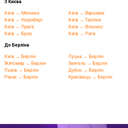
З Києва
Київ → Мюнхен
Київ → Варшава
Київ → Нюрнберг
Київ → Таллінн
Київ → Прага
Київ → Вільнюс
Київ → Брно
Київ → Рига
До Берліна
Київ → Берлін
Луцьк → Берлін
Житомир → Берлін
Звягель → Берлін
Львів → Берлін
Дубно → Берлін
Рівне → Берлін
Краківець → Берлін