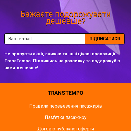
Бажаєте подорожувати
дешевше?
ПІДПИСАТИСЯ
Не пропусти акції, знижки та інші цікаві пропозиції
TransTempo. Підпишись на розсилку та подорожуй з
нами дешевше!
TRANSTEMPO
Правила перевезення пасажирів
Пам'ятка пасажиру
Договір публічної оферти