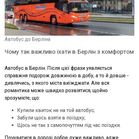
Автобус до Берліна
Чому так важливо їхати в Берлін з комфортом
Автобус в Берлін. Після цієї фрази уявляється
справжня подорож довжиною в добу, а то й довше -
дивлячись, з якого міста виїжджати. Але вся
романтика може швидко розвіятися, щойно
зрозумієте, що:
Купили квиток не на той автобус;
Забули щось взяти в поїздку;
Щось не так з самопочуттям під час поїздки.
Почуватися в дорозі добре дуже важливо, адже