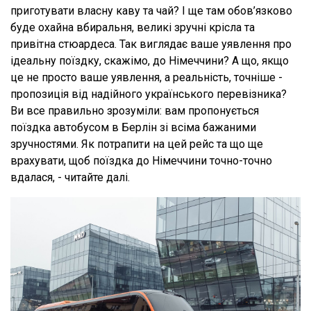
приготувати власну каву та чай? І ще там обов’язково
буде охайна вбиральня, великі зручні крісла та
привітна стюардеса. Так виглядає ваше уявлення про
ідеальну поїздку, скажімо, до Німеччини? А що, якщо
це не просто ваше уявлення, а реальність, точніше -
пропозиція від надійного українського перевізника?
Ви все правильно зрозуміли: вам пропонується
поїздка автобусом в Берлін зі всіма бажаними
зручностями. Як потрапити на цей рейс та що ще
врахувати, щоб поїздка до Німеччини точно-точно
вдалася, - читайте далі.