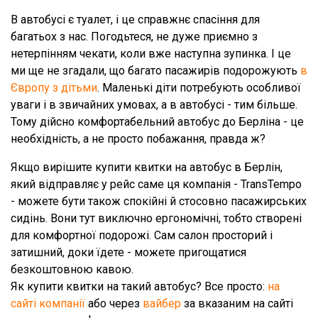
В автобусі є туалет, і це справжнє спасіння для
багатьох з нас. Погодьтеся, не дуже приємно з
нетерпінням чекати, коли вже наступна зупинка. І це
ми ще не згадали, що багато пасажирів подорожують
в
Європу з дітьми
. Маленькі діти потребують особливої
уваги і в звичайних умовах, а в автобусі - тим більше.
Тому дійсно комфортабельний автобус до Берліна - це
необхідність, а не просто побажання, правда ж?
Якщо вирішите купити квитки на автобус в Берлін,
який відправляє у рейс саме ця компанія - TransTempo
- можете бути також спокійні й стосовно пасажирських
сидінь. Вони тут виключно ергономічні, тобто створені
для комфортної подорожі. Сам салон просторий і
затишний, доки їдете - можете пригощатися
безкоштовною кавою.
Як купити квитки на такий автобус? Все просто:
на
сайті компанії
або через
вайбер
за вказаним на сайті