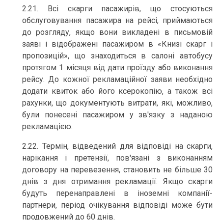
2.21. Всі скарги пасажирів, що стосуються
обслуговування пасажира на рейсі, приймаються
до розгляду, якщо вони викладені в письмовій
заяві і відображені пасажиром в «Книзі скарг і
пропозицій», що знаходиться в салоні автобусу
протягом 1 місяця від дати проїзду або виконання
рейсу. До кожної рекламаційної заяви необхідно
додати квиток або його ксерокопію, а також всі
рахунки, що документують витрати, які, можливо,
були понесені пасажиром у зв'язку з наданою
рекламацією.
2.22. Термін, відведений для відповіді на скарги,
нарікання і претензії, пов'язані з виконанням
договору на перевезення, становить не більше 30
днів з дня отримання рекламації. Якщо скарги
будуть перенаправлені в іноземні компанії-
партнери, період очікування відповіді може бути
продовжений до 60 днів.