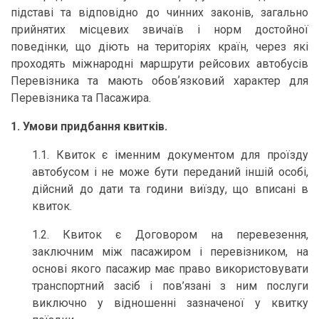
підставі та відповідно до чинних законів, загально
прийнятих місцевих звичаїв і норм достойної
поведінки, що діють на територіях країн, через які
проходять міжнародні маршрути рейсових автобусів
Перевізника та мають обовʼязковий характер для
Перевізника та Пасажира.
1. Умови придбання квитків.
1.1. Квиток є іменним документом для проїзду
автобусом і не може бути переданий іншій особі,
дійсний до дати та години виїзду, що вписані в
квиток.
1.2. Квиток є Договором на перевезення,
заключним між пасажиром і перевізником, на
основі якого пасажир має право використовувати
транспортний засіб і пов’язані з ним послуги
виключно у відношенні зазначеної у квитку