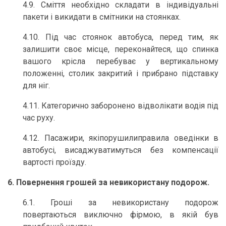
4.9. Сміття необхідно складати в індивідуальні
пакети і викидати в смітники на стоянках.
4.10. Під час стоянок автобуса, перед тим, як
залишити своє місце, переконайтеся, що спинка
вашого крісла перебуває у вертикальному
положенні, столик закритий і прибрано підставку
для ніг.
4.11. Категорично заборонено відволікати водія під
час руху.
4.12. Пасажири, якіпорушилиправила оведінки в
автобусі, висаджуватимуться без компенсації
вартості проїзду.
6. Повернення грошей за невикористану подорож.
6.1. Гроші за невикористану подорож
повертаються виключно фірмою, в якій був