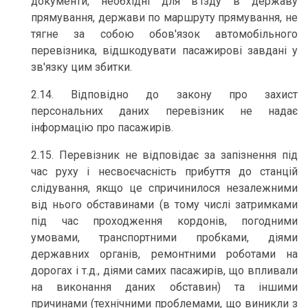
документи, необхідні для в'їзду в державу
прямування, держави по маршруту прямування, не
тягне за собою обов'язок автомобільного
перевізника, відшкодувати пасажирові завдані у
зв'язку цим збитки.
2.14. Відповідно до закону про захист
персональних даних перевізник не надає
інформацію про пасажирів.
2.15. Перевізник не відповідає за запізнення під
час руху і несвоєчасність прибуття до станцій
слідування, якщо це спричинилося незалежними
від нього обставинами (в тому числі затримками
під час проходження кордонів, погодними
умовами, транспортними пробками, діями
державних органів, ремонтними роботами на
дорогах і т.д., діями самих пасажирів, що впливали
на виконання даних обставин) та іншими
причинами (технічними проблемами, що виникли з