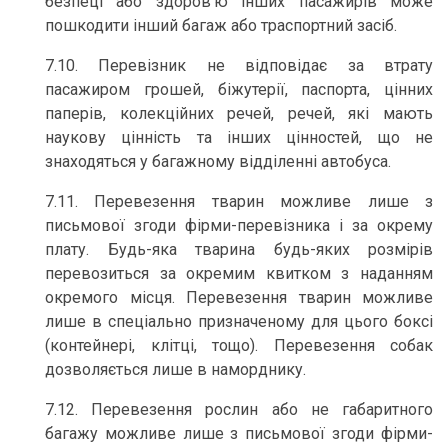
безпеці або здоров'ю інших пасажирів може
пошкодити інший багаж або траспортний засіб.
7.10. Перевізник не відповідає за втрату
пасажиром грошей, біжутерії, паспорта, цінних
паперів, колекційних речей, речей, які мають
наукову цінність та інших цінностей, що не
знаходяться у багажному відділенні автобуса.
7.11. Перевезення тварин можливе лише з
письмової згоди фірми-перевізника і за окрему
плату. Будь-яка тварина будь-яких розмірів
перевозиться за окремим квитком з наданням
окремого місця. Перевезення тварин можливе
лише в спеціально призначеному для цього боксі
(контейнері, клітці, тощо). Перевезення собак
дозволяється лише в наморднику.
7.12. Перевезення рослин або не габаритного
багажу можливе лише з письмової згоди фірми-