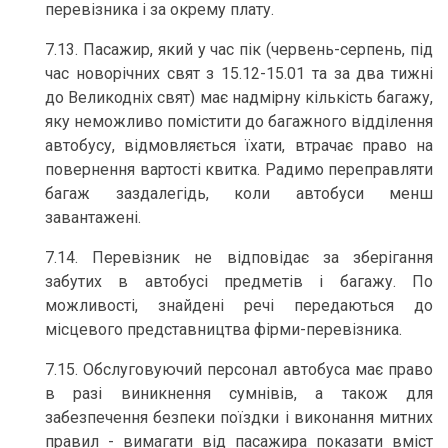
перевізника і за окрему плату.
7.13. Пасажир, який у час пік (червень-серпень, під
час новорічних свят з 15.12-15.01 та за два тижні
до Великодніх свят) має надмірну кількість багажу,
яку неможливо помістити до багажного відділення
автобусу, відмовляється їхати, втрачає право на
повернення вартості квитка. Радимо переправляти
багаж заздалегідь, коли автобуси менш
завантажені.
7.14. Перевізник не відповідає за зберігання
забутих в автобусі предметів і багажу. По
можливості, знайдені речі передаються до
місцевого представництва фірми-перевізника.
7.15. Обслуговуючий персонал автобуса має право
в разі виникнення сумнівів, а також для
забезпечення безпеки поїздки і виконання митних
правил - вимагати від пасажира показати вміст