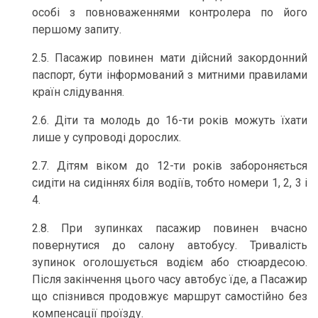
особі з повноваженнями контролера по його
першому запиту.
2.5. Пасажир повинен мати дійсний закордонний
паспорт, бути інформований з митними правилами
країн слідування.
2.6. Діти та молодь до 16-ти років можуть їхати
лише у супроводі дорослих.
2.7. Дітям віком до 12-ти років забороняється
сидіти на сидіннях біля водіїв, тобто номери 1, 2, 3 і
4.
2.8. При зупинках пасажир повинен вчасно
повернутися до салону автобусу. Тривалість
зупинок оголошується водієм або стюардесою.
Після закінчення цього часу автобус їде, а Пасажир
що спізнився продовжує маршрут самостійно без
компенсації проїзду.