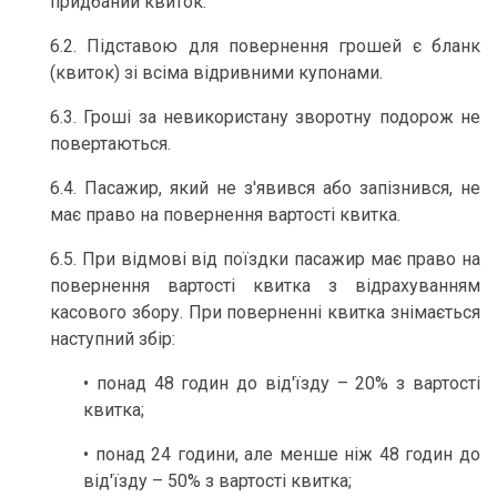
придбаний квиток.
6.2. Підставою для повернення грошей є бланк
(квиток) зі всіма відривними купонами.
6.3. Гроші за невикористану зворотну подорож не
повертаються.
6.4. Пасажир, який не з'явився або запізнився, не
має право на повернення вартості квитка.
6.5. При відмові від поїздки пасажир має право на
повернення вартості квитка з відрахуванням
касового збору. При поверненні квитка знімається
наступний збір:
• понад 48 годин до від'їзду – 20% з вартості
квитка;
• понад 24 години, але менше ніж 48 годин до
від'їзду – 50% з вартості квитка;