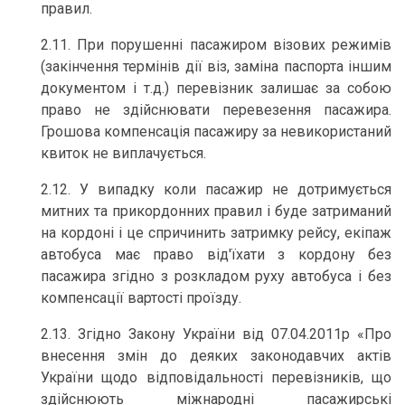
правил.
2.11. При порушенні пасажиром візових режимів
(закінчення термінів дії віз, заміна паспорта іншим
документом і т.д.) перевізник залишає за собою
право не здійснювати перевезення пасажира.
Грошова компенсація пасажиру за невикористаний
квиток не виплачується.
2.12. У випадку коли пасажир не дотримується
митних та прикордонних правил і буде затриманий
на кордоні і це спричинить затримку рейсу, екіпаж
автобуса має право від'їхати з кордону без
пасажира згідно з розкладом руху автобуса і без
компенсації вартості проїзду.
2.13. Згідно Закону України від 07.04.2011р «Про
внесення змін до деяких законодавчих актів
України щодо відповідальності перевізників, що
здійснюють міжнародні пасажирські