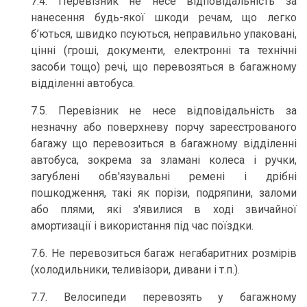
7.4. Перевізник не несе відповідальність за
нанесення будь-якої шкоди речам, що легко
б’ються, швидко псуються, неправильно упаковані,
цінні (гроші, документи, електронні та технічні
засоби тощо) речі, що перевозяться в багажному
відділенні автобуса.
7.5. Перевізник не несе відповідальність за
незначну або поверхневу порчу зареєстрованого
багажу що перевозиться в багажному відділенні
автобуса, зокрема за зламані колеса і ручки,
загублені обв'язувальні ремені і дрібні
пошкодження, такі як порізи, подряпини, заломи
або плями, які з'явилися в ході звичайної
амортизації і використання під час поїздки.
7.6. Не перевозиться багаж негабаритних розмірів
(холодильники, теливізори, дивани і т.п.).
7.7. Велосипеди перевозять у багажному