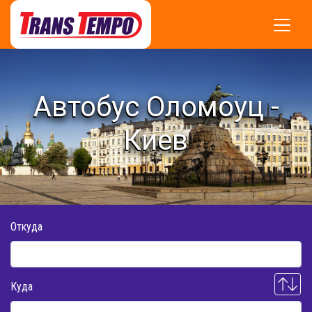
Автобус Оломоуц -
Киев
Откуда
Куда