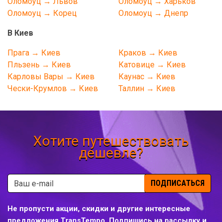
Оломоуц → Львов
Оломоуц → Харьков
Оломоуц → Корец
Оломоуц → Днепр
В Киев
Прага → Киев
Краков → Киев
Пльзень → Киев
Катовице → Киев
Карловы Вары → Киев
Каунас → Киев
Чески-Крумлов → Киев
Таллин → Киев
Хотите путешествовать
дешевле?
ПОДПИСАТЬСЯ
Не пропусти акции, скидки и другие интересные
предложения TransTempo. Подпишись на рассылку и