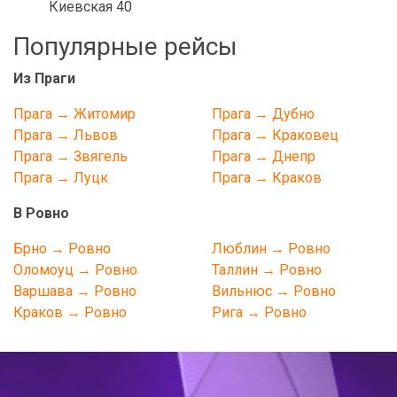
Киевская 40
Популярные рейсы
Из Праги
Прага → Житомир
Прага → Дубно
Прага → Львов
Прага → Краковец
Прага → Звягель
Прага → Днепр
Прага → Луцк
Прага → Краков
В Ровно
Брно → Ровно
Люблин → Ровно
Оломоуц → Ровно
Таллин → Ровно
Варшава → Ровно
Вильнюс → Ровно
Краков → Ровно
Рига → Ровно