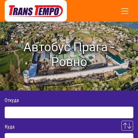
Автобус Прага -
Ровно
Откуда
Куда