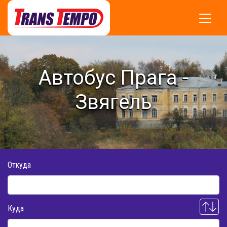
Автобус Прага -
Звягель
Откуда
Куда