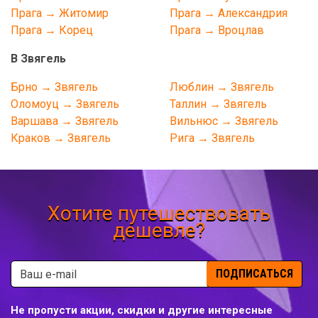
Прага → Житомир
Прага → Александрия
Прага → Корец
Прага → Вроцлав
В Звягель
Брно → Звягель
Люблин → Звягель
Оломоуц → Звягель
Таллин → Звягель
Варшава → Звягель
Вильнюс → Звягель
Краков → Звягель
Рига → Звягель
Хотите путешествовать
дешевле?
ПОДПИСАТЬСЯ
Не пропусти акции, скидки и другие интересные