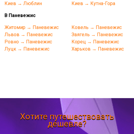
Киев → Люблин
Киев → Кутна-Гора
В Паневежис
Житомир → Паневежис
Ковель → Паневежис
Львов → Паневежис
Звягель → Паневежис
Ровно → Паневежис
Корец → Паневежис
Луцк → Паневежис
Харьков → Паневежис
Хотите путешествовать
дешевле?