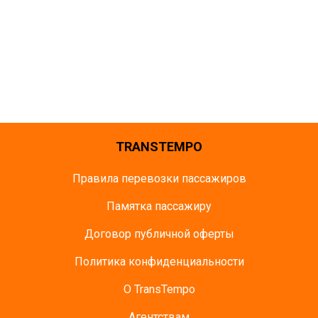
TRANSTEMPO
Правила перевозки пассажиров
Памятка пасcажиру
Договор публичной оферты
Политика конфиденциальности
О TransTempo
Агентствам