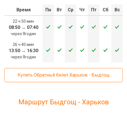
Время
Пн
Вт
Ср
Чт
Пт
Сб
Вс
22 ч 50 мин
08:50
→
07:40
через Ягодин
26 ч 40 мин
13:50
→
16:30
через Ягодин
Купить Обратный билет Харьков - Быдгощ
Маршрут Быдгощ - Харьков