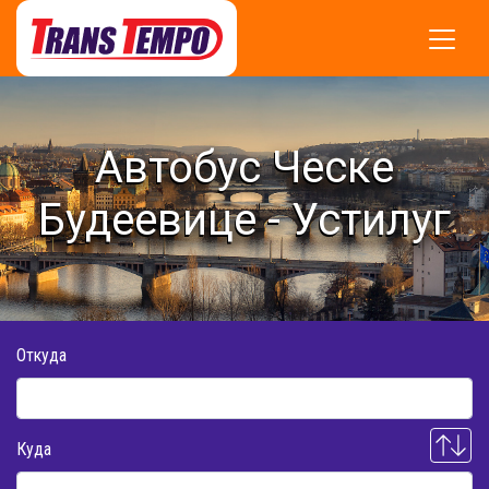
Автобус Ческе
Будеевице - Устилуг
Откуда
Куда