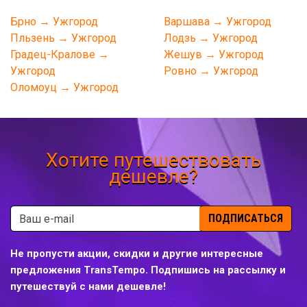
Брно → Ужгород
Варшава → Ужгород
Пльзень → Ужгород
Лодзь → Ужгород
Градец-Кралове →
Жешув → Ужгород
Ужгород
Ровно → Ужгород
Оломоуц → Ужгород
Хотите путешествовать
дешевле?
ПОДПИСАТЬСЯ
Не пропусти акции, скидки и другие интересные
предложения TransTempo. Подпишись на рассылку и
путешествуй с нами дешевле!