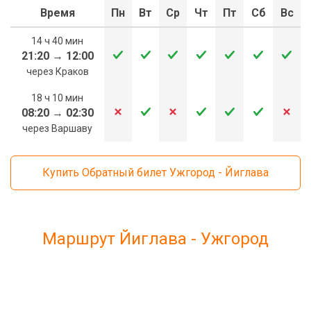
Время
Пн
Вт
Ср
Чт
Пт
Сб
Вс
14 ч 40 мин
21:20
→
12:00
через Краков
18 ч 10 мин
08:20
→
02:30
через Варшаву
Купить Обратный билет Ужгород - Йиглава
Маршрут Йиглава - Ужгород