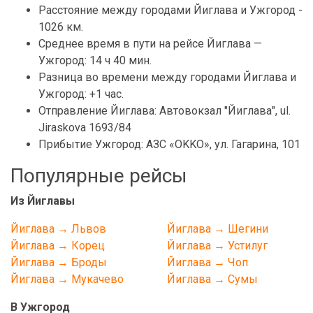
Расстояние между городами Йиглава и Ужгород -
1026 км.
Среднее время в пути на рейсе Йиглава —
Ужгород: 14 ч 40 мин.
Разница во времени между городами Йиглава и
Ужгород: +1 час.
Отправление Йиглава: Автовокзал "Йиглава", ul.
Jiraskova 1693/84
Прибытие Ужгород: АЗС «OKKO», ул. Гагарина, 101
Популярные рейсы
Из Йиглавы
Йиглава → Львов
Йиглава → Шегини
Йиглава → Корец
Йиглава → Устилуг
Йиглава → Броды
Йиглава → Чоп
Йиглава → Мукачево
Йиглава → Сумы
В Ужгород