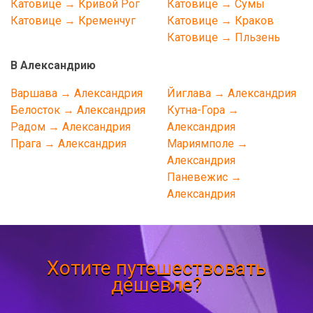
Катовице → Кривой Рог
Катовице → Сумы
Катовице → Кременчуг
Катовице → Краков
Катовице → Пльзень
В Александрию
Варшава → Александрия
Йиглава → Александрия
Белосток → Александрия
Кутна-Гора →
Радом → Александрия
Александрия
Прага → Александрия
Мариямполе →
Александрия
Паневежис →
Александрия
Хотите путешествовать
дешевле?