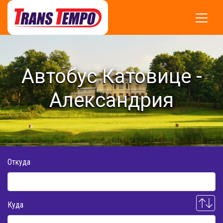
Автобус Катовице -
Александрия
Откуда
Куда