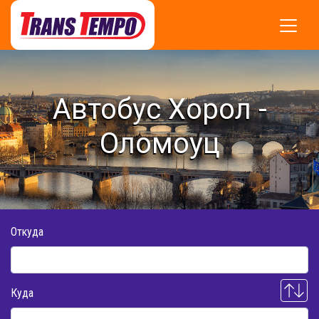
Автобус Хорол -
Оломоуц
Откуда
Куда