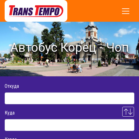
Автобус Корец - Чоп
Откуда
Куда