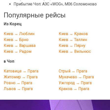
Прибытие Чоп: АЗС «WOG», М06 Соломоново
Популярные рейсы
Из Корец
Киев → Люблин
Киев → Краков
Киев → Брно
Киев → Таллин
Киев → Варшава
Киев → Пярну
Киев → Радом
Киев → Вильнюс
в Чоп
Катовице → Прага
Стрый → Прага
Житомир → Прага
Мукачево → Прага
Ровно → Прага
Ужгород → Прага
Львов → Прага
Краков → Прага