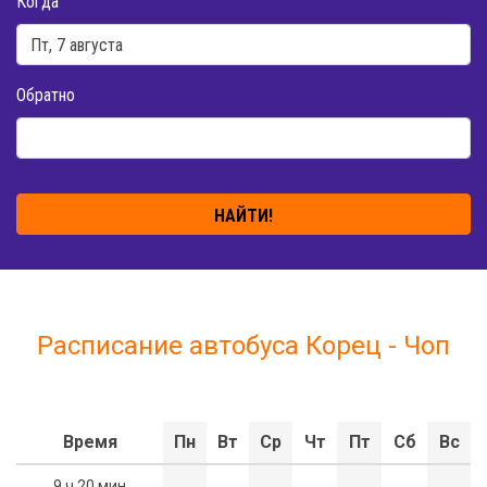
Когда
Обратно
НАЙТИ!
Расписание автобуса Корец - Чоп
Время
Пн
Вт
Ср
Чт
Пт
Сб
Вс
9 ч 20 мин