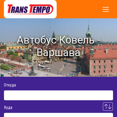
Автобус Ковель -
Варшава
Откуда
Куда