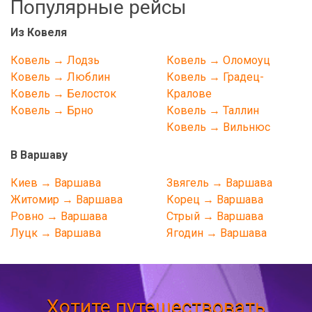
Популярные рейсы
Из Ковеля
Ковель → Лодзь
Ковель → Оломоуц
Ковель → Люблин
Ковель → Градец-
Ковель → Белосток
Кралове
Ковель → Брно
Ковель → Таллин
Ковель → Вильнюс
В Варшаву
Киев → Варшава
Звягель → Варшава
Житомир → Варшава
Корец → Варшава
Ровно → Варшава
Стрый → Варшава
Луцк → Варшава
Ягодин → Варшава
Хотите путешествовать