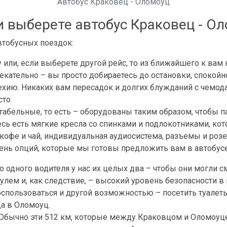
Автобус Краковец - Оломоуц
и выберете автобус Краковец - О
автобусных поездок:
 или, если выберете другой рейс, то из ближайшего к вам н
кательно – вы просто добираетесь до остановки, спокойно
ехию. Никаких вам пересадок и долгих блужданий с чемода
то.
абельные, то есть – оборудованы таким образом, чтобы п
есь есть мягкие кресла со спинками и подлокотниками, к
 кофе и чай, индивидуальная аудиосистема, разъемы и розе
чень опций, которые мы готовы предложить вам в автобус
о одного водителя у нас их целых два – чтобы они могли с
лем и, как следствие, – высокий уровень безопасности в 
оспользоваться и другой возможностью – посетить туалет
ца в Оломоуц.
 Обычно эти 512 км, которые между Краковцом и Оломоуц