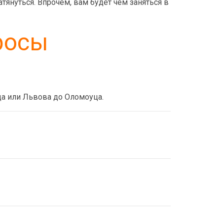
атянуться. Впрочем, вам будет чем заняться в
росы
ца или Львова до Оломоуца.