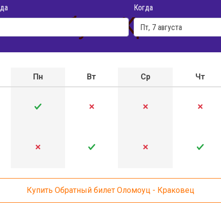
да
Когда
 автобуса Кракове
Пн
Вт
Ср
Чт
Купить Обратный билет Оломоуц - Краковец