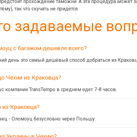
у предстоит прохождение таможни. А эта процедура может з
ему), так что скучать не придется.
то задаваемые воп
моуц с багажом дешевле всего?
ний день это самый дешёвый способ добраться из Краков
до Чехии из Краковца?
с компании TransTempo в среднем едет 7-8 часов.
 из Краковца?
ец - Оломоуц безусловно через Польшу.
из Украины в Чехию?