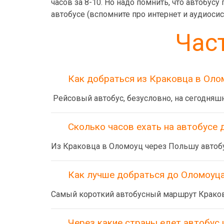
часов за 8-10. Но надо помнить, что автобус
автобусе (вспомните про интернет и аудиосист
Час
Как добраться из Краковца в Оло
Рейсовый автобус, безусловно, на сегодняш
Сколько часов ехать на автобусе 
Из Краковца в Оломоуц через Польшу автобу
Как лучше добраться до Оломоуца
Самый короткий автобусный маршрут Краков
Через какие страны едет автобус 