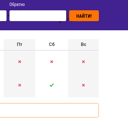
Обратно
ц - Оломоуц
НАЙТИ!
Пт
Сб
Вс