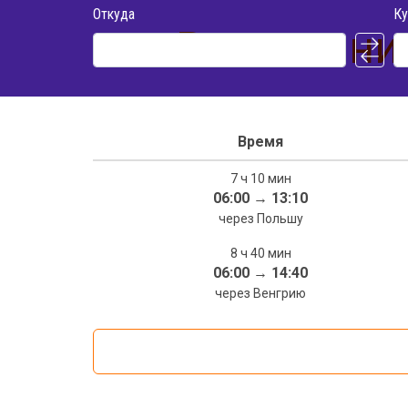
Откуда
Ку
Расписание
Время
7 ч 10 мин
06:00
→
13:10
через Польшу
8 ч 40 мин
06:00
→
14:40
через Венгрию