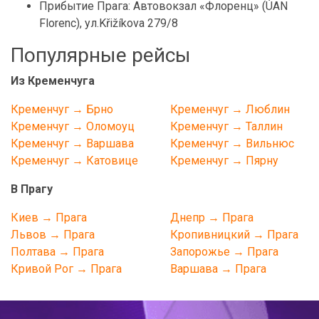
Прибытие Прага: Автовокзал «Флоренц» (ÚAN
Florenc), ул.Křižíkova 279/8
Популярные рейсы
Из Кременчуга
Кременчуг → Брно
Кременчуг → Люблин
Кременчуг → Оломоуц
Кременчуг → Таллин
Кременчуг → Варшава
Кременчуг → Вильнюс
Кременчуг → Катовице
Кременчуг → Пярну
В Прагу
Киев → Прага
Днепр → Прага
Львов → Прага
Кропивницкий → Прага
Полтава → Прага
Запорожье → Прага
Кривой Рог → Прага
Варшава → Прага