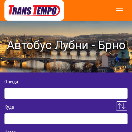
Автобус Лубни - Брно
Откуда
Куда