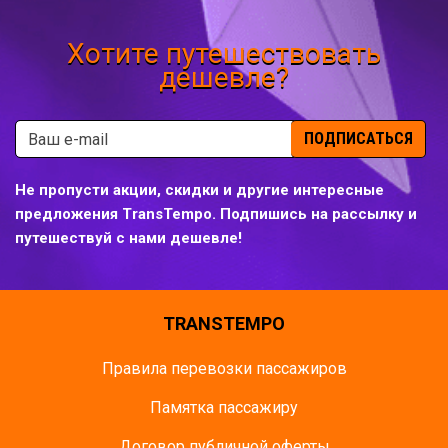
Хотите путешествовать
дешевле?
ПОДПИСАТЬСЯ
Не пропусти акции, скидки и другие интересные
предложения TransTempo. Подпишись на рассылку и
путешествуй с нами дешевле!
TRANSTEMPO
Правила перевозки пассажиров
Памятка пасcажиру
Договор публичной оферты