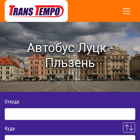
Автобус Луцк -
Пльзень
Откуда
Куда