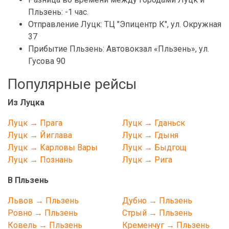
Пльзень: -1 час.
Отправление Луцк: ТЦ "Эпицентр К", ул. Окружная
37
Прибытие Пльзень: Автовокзал «Пльзень», ул.
Гусова 90
Популярные рейсы
Из Луцка
Луцк → Прага
Луцк → Гданьск
Луцк → Йиглава
Луцк → Гдыня
Луцк → Карловы Вары
Луцк → Быдгощ
Луцк → Познань
Луцк → Рига
В Пльзень
Львов → Пльзень
Дубно → Пльзень
Ровно → Пльзень
Стрый → Пльзень
Ковель → Пльзень
Кременчуг → Пльзень