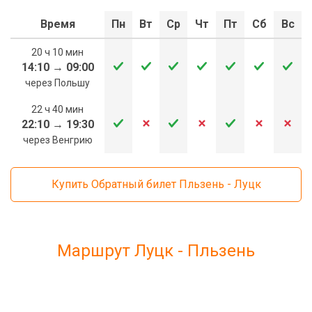
Время
Пн
Вт
Ср
Чт
Пт
Сб
Вс
20 ч 10 мин
14:10
→
09:00
через Польшу
22 ч 40 мин
22:10
→
19:30
через Венгрию
Купить Обратный билет Пльзень - Луцк
Маршрут Луцк - Пльзень