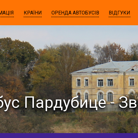
МАЦІЯ
КРАЇНИ
ОРЕНДА АВТОБУСІВ
ВІДГУКИ
ус Пардубице - З