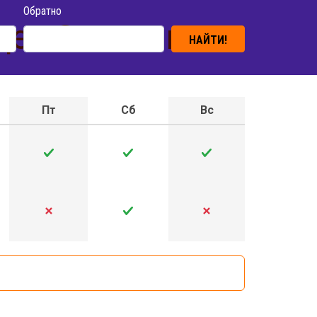
Обратно
е - Звягель
НАЙТИ!
Пт
Сб
Вс