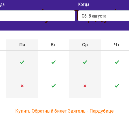
да
Когда
 автобуса Пардубиц
Пн
Вт
Ср
Чт
Купить Обратный билет Звягель - Пардубице