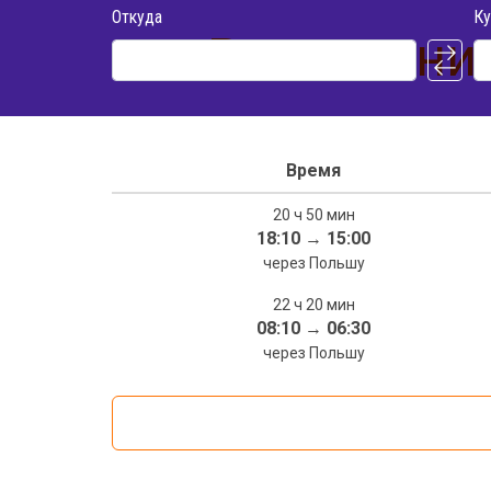
Откуда
Ку
Расписание
Время
20 ч 50 мин
18:10
→
15:00
через Польшу
22 ч 20 мин
08:10
→
06:30
через Польшу