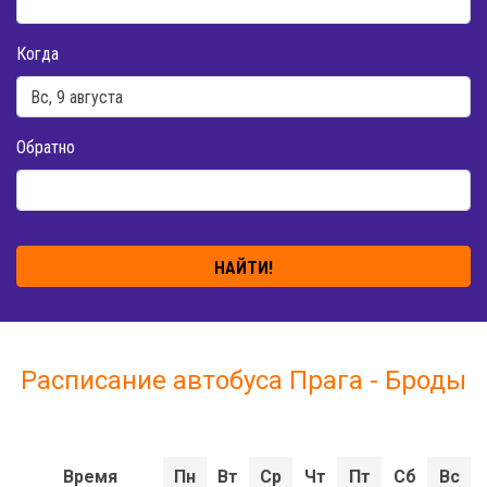
Когда
Обратно
НАЙТИ!
Расписание автобуса Прага - Броды
Время
Пн
Вт
Ср
Чт
Пт
Сб
Вс