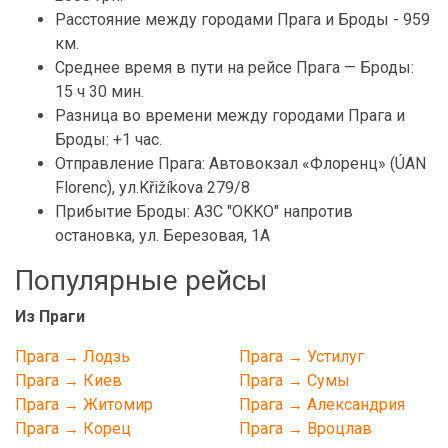
Расстояние между городами Прага и Броды - 959
км.
Среднее время в пути на рейсе Прага — Броды:
15 ч 30 мин.
Разница во времени между городами Прага и
Броды: +1 час.
Отправление Прага: Автовокзал «Флоренц» (ÚAN
Florenc), ул.Křižíkova 279/8
Прибытие Броды: АЗС "OKKO" напротив
остановка, ул. Березовая, 1А
Популярные рейсы
Из Праги
Прага → Лодзь
Прага → Устилуг
Прага → Киев
Прага → Сумы
Прага → Житомир
Прага → Александрия
Прага → Корец
Прага → Вроцлав