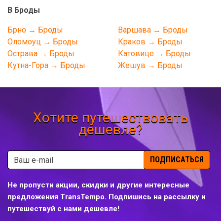
В Броды
Брно → Броды
Варшава → Броды
Оломоуц → Броды
Краков → Броды
Острава → Броды
Катовице → Броды
Кутна-Гора → Броды
Жешув → Броды
Хотите путешествовать
дешевле?
ПОДПИСАТЬСЯ
Не пропусти акции, скидки и другие интересные
предложения TransTempo. Подпишись на рассылку и
путешествуй с нами дешевле!