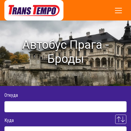
Автобус Прага -
Броды
Откуда
Куда