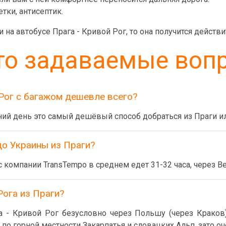
тки, антисептик.
 на автобусе Прага - Кривой Рог, то она получится действ
то задаваемые воп
Рог с багажом дешевле всего?
ний день это самый дешёвый способ добраться из Праги ил
до Украины из Праги?
 компании TransTempo в среднем едет 31-32 часа, через В
Рога из Праги?
 - Кривой Рог безусловно через Польшу (через Краков)
по горной местности Закарпатья и словацких Альп, зато оч