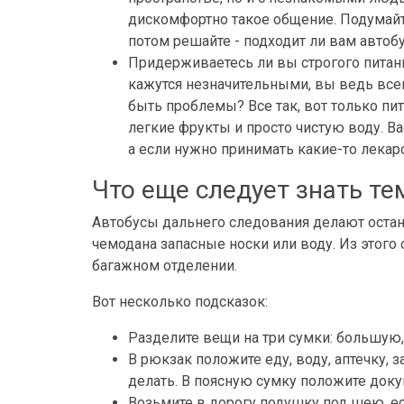
дискомфортно такое общение. Подумайте,
потом решайте - подходит ли вам автоб
Придерживаетесь ли вы строгого питани
кажутся незначительными, вы ведь всего
быть проблемы? Все так, вот только пи
легкие фрукты и просто чистую воду. Ва
а если нужно принимать какие-то лекарст
Что еще следует знать тем
Автобусы дальнего следования делают остано
чемодана запасные носки или воду. Из этого сл
багажном отделении.
Вот несколько подсказок:
Разделите вещи на три сумки: большую,
В рюкзак положите еду, воду, аптечку, 
делать. В поясную сумку положите доку
Возьмите в дорогу подушку под шею, ес