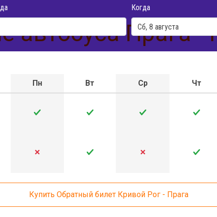
да
Когда
е автобуса Прага - 
Пн
Вт
Ср
Чт
Купить Обратный билет Кривой Рог - Прага