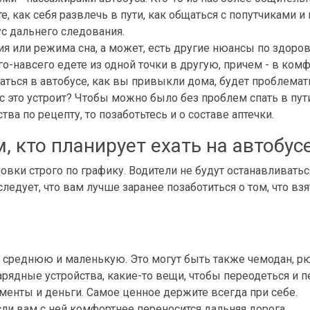
 как себя развлечь в пути, как общаться с попутчиками и 
ус дальнего следования.
я или режима сна, а может, есть другие нюансы по здоро
-навсего едете из одной точки в другую, причем - в комф
таться в автобусе, как вы привыкли дома, будет проблемат
с это устроит? Чтобы можно было без проблем спать в пути
ва по рецепту, то позаботьтесь и о составе аптечки.
, кто планирует ехать на автобус
вки строго по графику. Водители не будут останавливаться
едует, что вам лучше заранее позаботиться о том, что взять
 среднюю и маленькую. Это могут быть также чемодан, рю
зарядные устройства, какие-то вещи, чтобы переодеться и п
менты и деньги. Самое ценное держите всегда при себе.
ли вам с ней комфортнее переносится дальняя дорога.