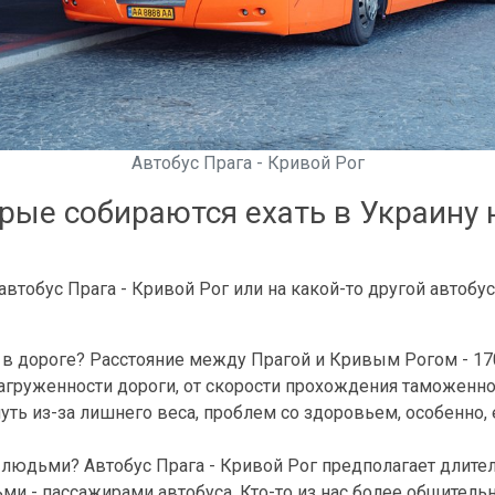
Автобус Прага - Кривой Рог
ые собираются ехать в Украину н
тобус Прага - Кривой Рог или на какой-то другой автобус
 дороге? Расстояние между Прагой и Кривым Рогом - 1700 
загруженности дороги, от скорости прохождения таможенно
ть из-за лишнего веса, проблем со здоровьем, особенно, 
людьми? Автобус Прага - Кривой Рог предполагает длите
и - пассажирами автобуса. Кто-то из нас более общительны