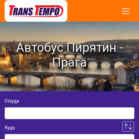
Автобус Пирятин -
Прага
Откуда
Куда