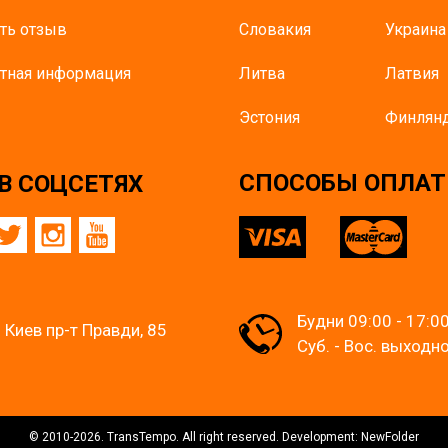
ть отзыв
Словакия
Украина
тная информация
Литва
Латвия
Эстония
Финлян
CПОСОБЫ ОПЛА
В СОЦСЕТЯХ
Будни 09:00 - 17:0
. Киев пр-т Правди, 85
Суб. - Вос. выходн
© 2010-2026. TransTempo. All right reserved. Development: NewFolder