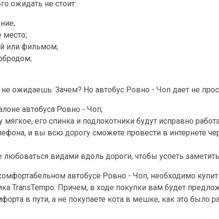
го ожидать не стоит:
ние;
 место;
й или фильмом;
рбродом;
 не ожидаешь. Зачем? Но автобус Ровно - Чоп дает не про
алоне автобуса Ровно - Чоп;
 мягкое, его спинка и подлокотники будут исправно работа
елефона, и вы всю дорогу сможете провести в интернете 
е любоваться видами вдоль дороги, чтобы успеть заметить,
комфортабельном автобусе Ровно - Чоп, необходимо купит
ка TransTempo. Причем, в ходе покупки вам будет предлож
орта в пути, а не покупаете кота в мешке, как это было 