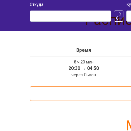
Откуда
Ку
Распис
Время
8 ч 20 мин
20:30
→
04:50
через Львов