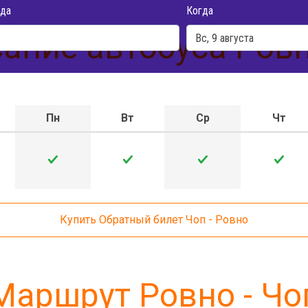
да
Когда
ание автобуса Ровн
Пн
Вт
Ср
Чт
Купить Обратный билет Чоп - Ровно
Маршрут Ровно - Чо