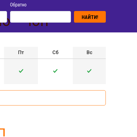
Обратно
о - Чоп
НАЙТИ!
Пт
Сб
Вс
п