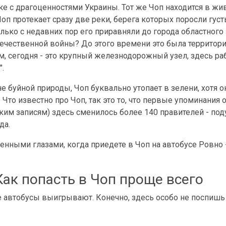
ке с драгоценностями Украины. Тот же Чоп находится в жи
 Чоп протекает сразу две реки, берега которых поросли г
лько с недавних пор его приравняли до города областного з
чественной войны? До этого времени это была территория
м, сегодня - это крупный железнодорожный узел, здесь ра
.
не буйной природы, Чоп буквально утопает в зелени, хотя 
. Что известно про Чоп, так это то, что первые упоминания
ким записям) здесь сменилось более 140 правителей - поду
да.
енными глазами, когда приедете в Чоп на автобусе Ровно -
 Как попасть в Чоп проще всего
 автобусы выигрывают. Конечно, здесь особо не поспишь и 