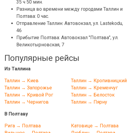
35 ч 50 мин.
Разница во времени между городами Таллин и
Полтава: 0 час.
Отправление Таллин: Автовокзал, ул. Lastekodu,
46
Прибытие Полтава: Автовокзал "Полтава", ул.
Великотырновская, 7
Популярные рейсы
Из Таллина
Таллин → Киев
Таллин → Кропивницкий
Таллин → Запорожье
Таллин → Кременчуг
Таллин → Кривой Рог
Таллин → Белосток
Таллин → Чернигов
Таллин → Пярну
В Полтаву
Рига → Полтава
Катовице → Полтава
Вильнюс → Полтава
Люблин → Полтава