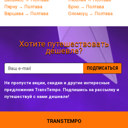
Пярну → Полтава
Брно → Полтава
Варшава → Полтава
Оломоуц → Полтава
Хотите путешествовать
дешевле?
ПОДПИСАТЬСЯ
Не пропусти акции, скидки и другие интересные
предложения TransTempo. Подпишись на рассылку и
путешествуй с нами дешевле!
TRANSTEMPO