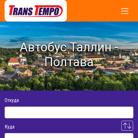
Автобус Таллин -
Полтава
Откуда
Куда