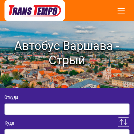
Автобус Варшава -
Стрый
Откуда
Куда