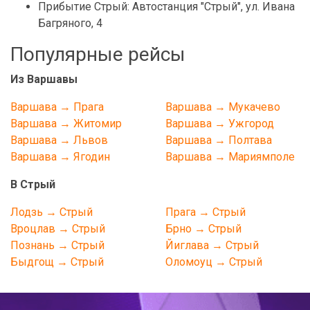
Прибытие Стрый: Автостанция "Стрый", ул. Ивана
Багряного, 4
Популярные рейсы
Из Варшавы
Варшава → Прага
Варшава → Мукачево
Варшава → Житомир
Варшава → Ужгород
Варшава → Львов
Варшава → Полтава
Варшава → Ягодин
Варшава → Мариямполе
В Стрый
Лодзь → Стрый
Прага → Стрый
Вроцлав → Стрый
Брно → Стрый
Познань → Стрый
Йиглава → Стрый
Быдгощ → Стрый
Оломоуц → Стрый