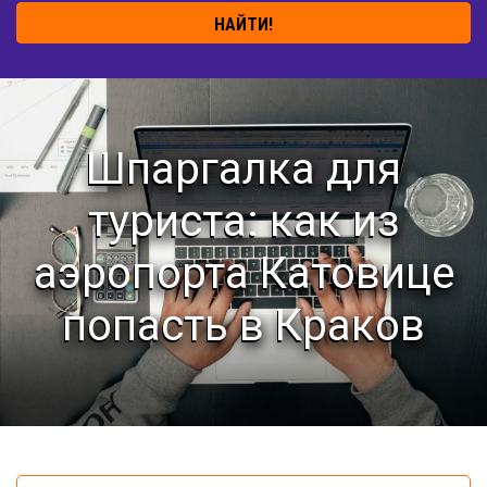
НАЙТИ!
Шпаргалка для
туриста: как из
аэропорта Катовице
попасть в Краков