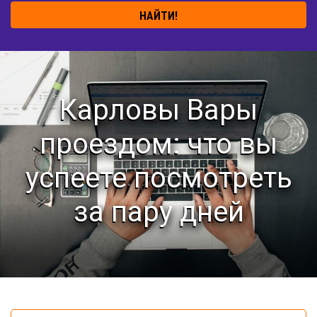
НАЙТИ!
Карловы Вары
проездом: что вы
успеете посмотреть
за пару дней