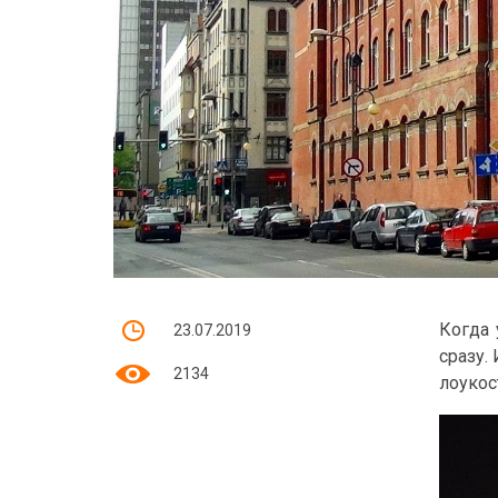
Когда 
23.07.2019
сразу.
2134
лоукос