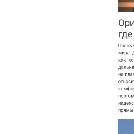
Ори
где
Очень 
мира. 
как хо
дальне
не пла
относи
комфор
поэтом
надеяс
прямым