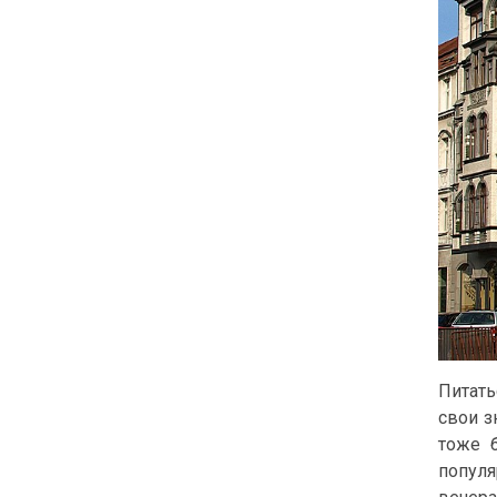
Питать
свои з
тоже 
популя