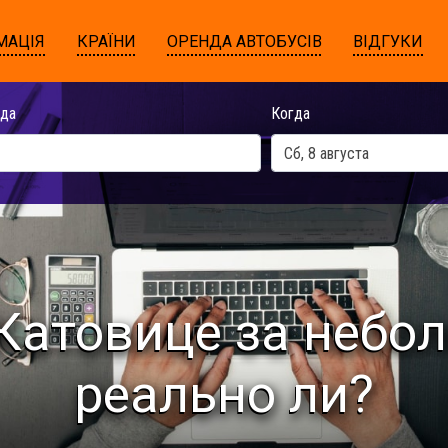
МАЦІЯ
КРАЇНИ
ОРЕНДА АВТОБУСІВ
ВІДГУКИ
да
Когда
Катовице за небо
реально ли?