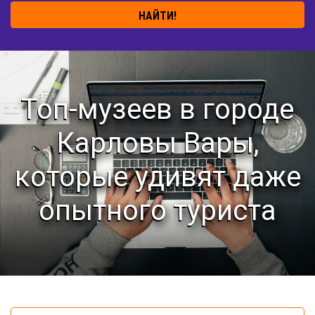
НАЙТИ!
Топ-музеев в городе
Карловы Вары,
которые удивят даже
опытного туриста