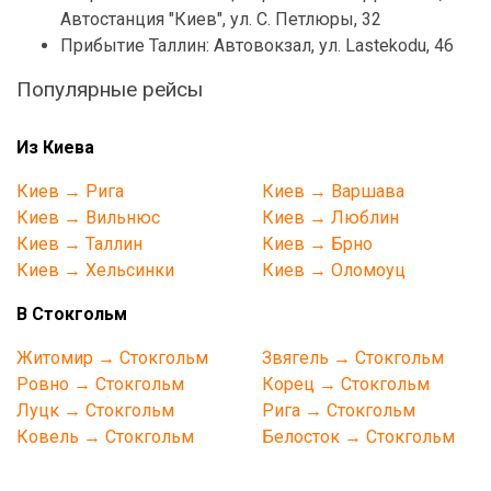
Автостанция "Киев", ул. С. Петлюры, 32
Прибытие Таллин: Автовокзал, ул. Lastekodu, 46
Популярные рейсы
Из Киева
Киев → Рига
Киев → Варшава
Киев → Вильнюс
Киев → Люблин
Киев → Таллин
Киев → Брно
Киев → Хельсинки
Киев → Оломоуц
В Стокгольм
Житомир → Стокгольм
Звягель → Стокгольм
Ровно → Стокгольм
Корец → Стокгольм
Луцк → Стокгольм
Рига → Стокгольм
Ковель → Стокгольм
Белосток → Стокгольм