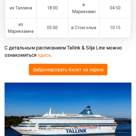
в
из Таллина
18:00
04:50
Мариехамн
из
05:00
в Стокгольм
10:15
Мариехамна
С детальным расписанием Tallink & Silja Line можно
ознакомиться
здесь
.
Забронировать билет на паром