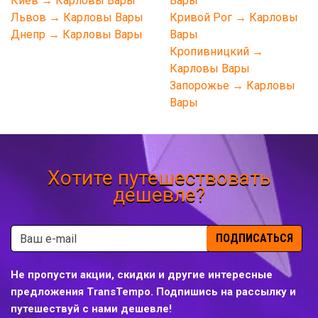
Киев → Карловы Вары
Вары
Львов → Карловы Вары
Кривой Рог → Карловы
Днепр → Карловы Вары
Вары
Кропивницкий →
Карловы Вары
Запорожье → Карловы
Вары
Хотите путешествовать
дешевле?
ПОДПИСАТЬСЯ
Не пропусти акции, скидки и другие интересные
предложения TransTempo. Подпишись на рассылку и
путешествуй с нами дешевле!