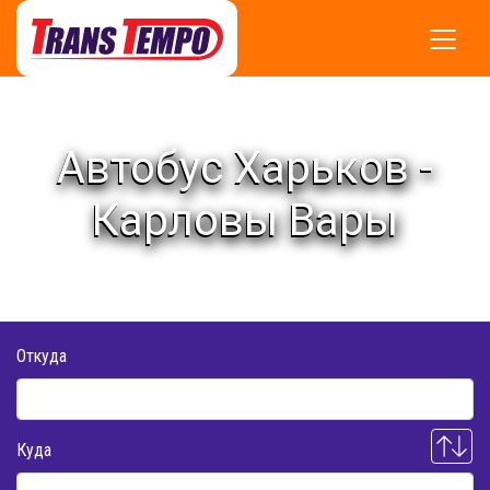
Автобус Харьков -
Карловы Вары
Откуда
Куда