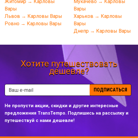
Житомир → Карловы
Мукачево → Карловы
Вары
Вары
Львов → Карловы Вары
Харьков → Карловы
Ровно → Карловы Вары
Вары
Днепр → Карловы Вары
Хотите путешествовать
дешевле?
ПОДПИСАТЬСЯ
Не пропусти акции, скидки и другие интересные
предложения TransTempo. Подпишись на рассылку и
путешествуй с нами дешевле!