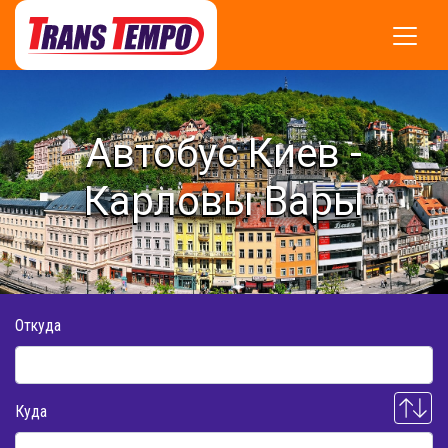
Автобус Киев -
Карловы Вары
Откуда
Куда