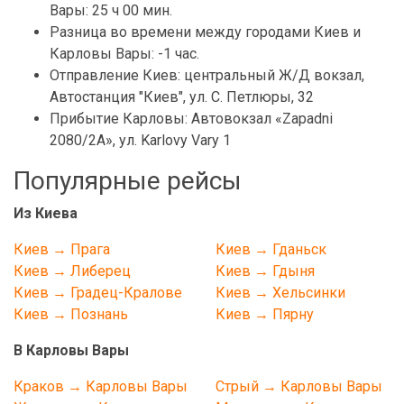
Вары: 25 ч 00 мин.
Разница во времени между городами Киев и
Карловы Вары: -1 час.
Отправление Киев: центральный Ж/Д вокзал,
Автостанция "Киев", ул. С. Петлюры, 32
Прибытие Карловы: Автовокзал «Zapadni
2080/2A», ул. Karlovy Vary 1
Популярные рейсы
Из Киева
Киев → Прага
Киев → Гданьск
Киев → Либерец
Киев → Гдыня
Киев → Градец-Кралове
Киев → Хельсинки
Киев → Познань
Киев → Пярну
В Карловы Вары
Краков → Карловы Вары
Стрый → Карловы Вары