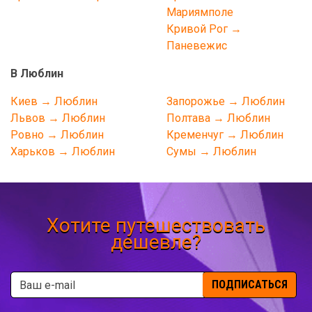
Мариямполе
Кривой Рог →
Паневежис
В Люблин
Киев → Люблин
Запорожье → Люблин
Львов → Люблин
Полтава → Люблин
Ровно → Люблин
Кременчуг → Люблин
Харьков → Люблин
Сумы → Люблин
Хотите путешествовать
дешевле?
ПОДПИСАТЬСЯ