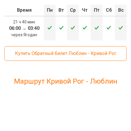
Время
Пн
Вт
Ср
Чт
Пт
Сб
Вс
21 ч 40 мин
06:00
→
03:40
через Ягодин
Купить Обратный билет Люблин - Кривой Рог
Маршрут Кривой Рог - Люблин