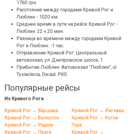
1760 грн.
Расстояние между городами Кривой Рог и
Люблин - 1020 км.
Среднее время в пути на рейсе Кривой Рог -
Люблин: 22 ч 20 мин.
Разница во времени между городами Кривой
Рог и Люблин: -1 час.
Отправление Кривой Рог: Центральный
автовокзал, ул. Днепровское шоссе, 1
Прибытие Люблин: Автовокзал "Люблин", ul.
Tysiaclecia, Dw.аut. PKS
Популярные рейсы
Из Кривого Рога
Кривой Рог → Варшава
Кривой Рог → Йиглава
Кривой Рог → Белосток
Кривой Рог → Кутна-
Кривой Рог → Радом
Гора
Кривой Рог → Прага
Кривой Рог →