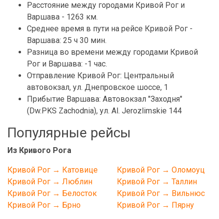
Расстояние между городами Кривой Рог и
Варшава - 1263 км.
Среднее время в пути на рейсе Кривой Рог -
Варшава: 25 ч 30 мин.
Разница во времени между городами Кривой
Рог и Варшава: -1 час.
Отправление Кривой Рог: Центральный
автовокзал, ул. Днепровское шоссе, 1
Прибытие Варшава: Автовокзал "Заходня"
(Dw.PKS Zachodnia), ул. Al. Jerozlimskie 144
Популярные рейсы
Из Кривого Рога
Кривой Рог → Катовице
Кривой Рог → Оломоуц
Кривой Рог → Люблин
Кривой Рог → Таллин
Кривой Рог → Белосток
Кривой Рог → Вильнюс
Кривой Рог → Брно
Кривой Рог → Пярну