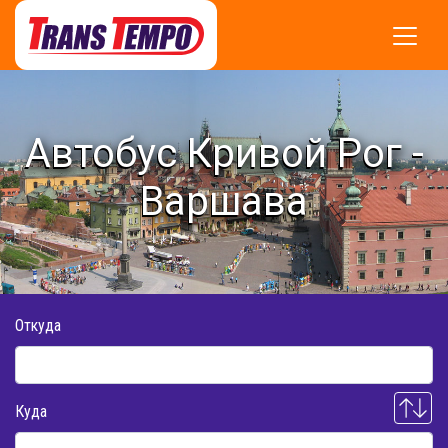
Автобус Кривой Рог -
Варшава
Откуда
Куда