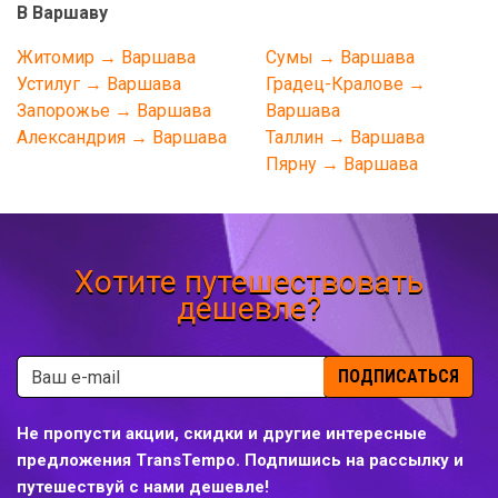
В Варшаву
Житомир → Варшава
Сумы → Варшава
Устилуг → Варшава
Градец-Кралове →
Запорожье → Варшава
Варшава
Александрия → Варшава
Таллин → Варшава
Пярну → Варшава
Хотите путешествовать
дешевле?
ПОДПИСАТЬСЯ
Не пропусти акции, скидки и другие интересные
предложения TransTempo. Подпишись на рассылку и
путешествуй с нами дешевле!