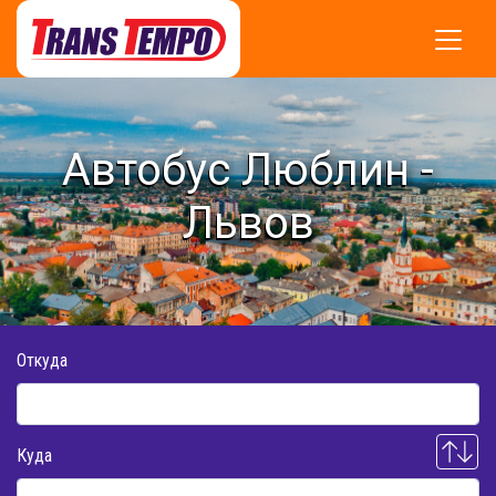
Автобус Люблин -
Львов
Откуда
Куда