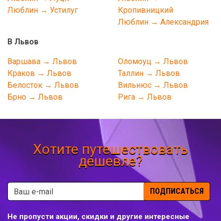
Люблин → Устилуг
Кропивницкий
Люблин → Александрия
В Львов
Варшава → Львов
Оломоуц → Львов
Краков → Львов
Таллин → Львов
Белосток → Львов
Вильнюс → Львов
Брно → Львов
Рига → Львов
Хотите путешествовать
дешевле?
ПОДПИСАТЬСЯ
Не пропусти акции, скидки и другие интересные