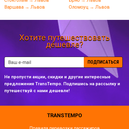
Стокгольм → Львов
Брно → Львов
Варшава → Львов
Оломоуц → Львов
Хотите путешествовать
дешевле?
ПОДПИСАТЬСЯ
Не пропусти акции, скидки и другие интересные
предложения TransTempo. Подпишись на рассылку и
путешествуй с нами дешевле!
TRANSTEMPO
Правила перевозки пассажиров