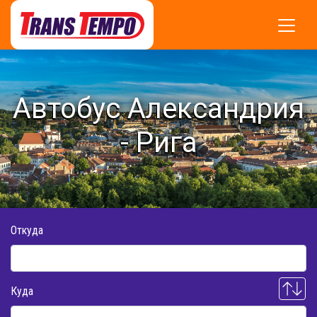
Автобус Александрия
- Рига
Откуда
Куда