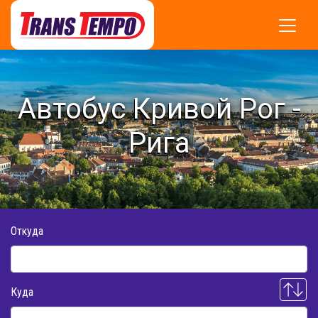
Автобус Кривой Рог -
Рига
Откуда
Куда