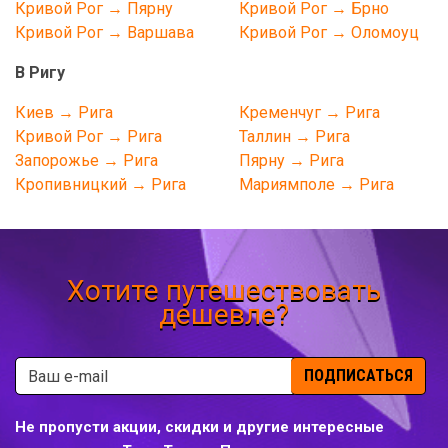
Кривой Рог → Пярну
Кривой Рог → Брно
Кривой Рог → Варшава
Кривой Рог → Оломоуц
В Ригу
Киев → Рига
Кременчуг → Рига
Кривой Рог → Рига
Таллин → Рига
Запорожье → Рига
Пярну → Рига
Кропивницкий → Рига
Мариямполе → Рига
Хотите путешествовать
дешевле?
ПОДПИСАТЬСЯ
Не пропусти акции, скидки и другие интересные