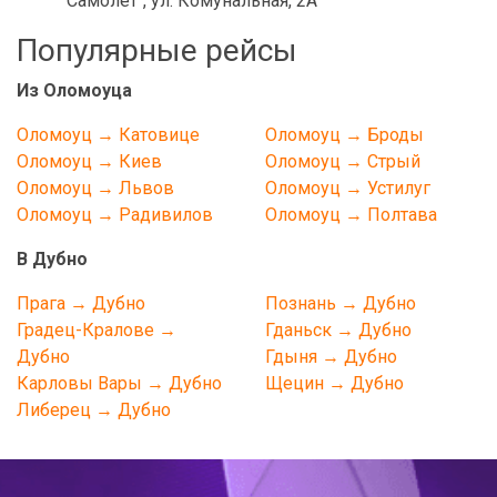
"Самолет", ул. Комунальная, 2А
Популярные рейсы
Из Оломоуца
Оломоуц → Катовице
Оломоуц → Броды
Оломоуц → Киев
Оломоуц → Стрый
Оломоуц → Львов
Оломоуц → Устилуг
Оломоуц → Радивилов
Оломоуц → Полтава
В Дубно
Прага → Дубно
Познань → Дубно
Градец-Кралове →
Гданьск → Дубно
Дубно
Гдыня → Дубно
Карловы Вары → Дубно
Щецин → Дубно
Либерец → Дубно