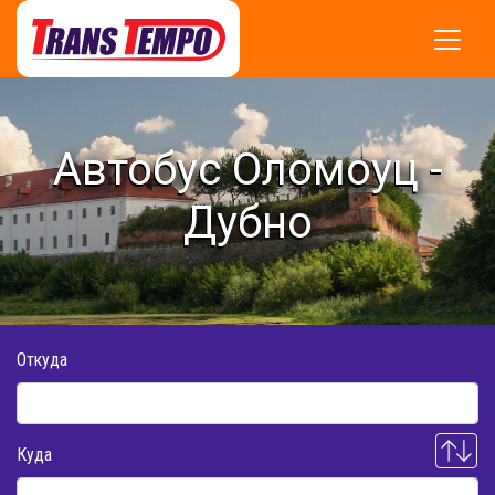
Автобус Оломоуц -
Дубно
Откуда
Куда