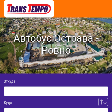
Автобус Острава -
Ровно
Откуда
Куда