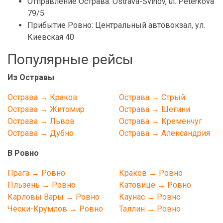
Отправление Острава: Ostrava-Svinov, ul. Peterkova
79/5
Прибытие Ровно: Центральный автовокзал, ул.
Киевская 40
Популярные рейсы
Из Остравы
Острава → Краков
Острава → Стрый
Острава → Житомир
Острава → Шегини
Острава → Львов
Острава → Кременчуг
Острава → Дубно
Острава → Александрия
В Ровно
Прага → Ровно
Краков → Ровно
Пльзень → Ровно
Катовице → Ровно
Карловы Вары → Ровно
Каунас → Ровно
Чески-Крумлов → Ровно
Таллин → Ровно