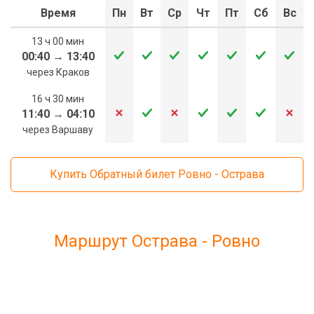
Время
Пн
Вт
Ср
Чт
Пт
Сб
Вс
13 ч 00 мин
00:40
→
13:40
через Краков
16 ч 30 мин
11:40
→
04:10
через Варшаву
Купить Обратный билет Ровно - Острава
Маршрут Острава - Ровно