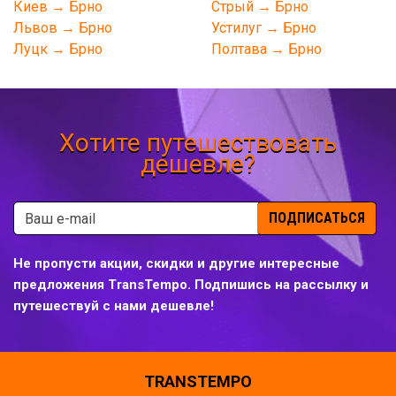
Киев → Брно
Стрый → Брно
Львов → Брно
Устилуг → Брно
Луцк → Брно
Полтава → Брно
Хотите путешествовать
дешевле?
ПОДПИСАТЬСЯ
Не пропусти акции, скидки и другие интересные
предложения TransTempo. Подпишись на рассылку и
путешествуй с нами дешевле!
TRANSTEMPO