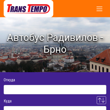
Автобус Радивилов -
Брно
Откуда
Куда