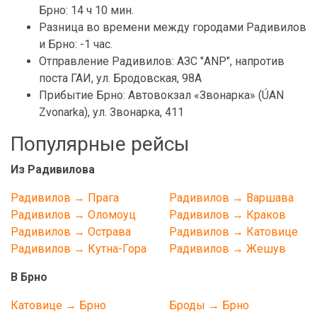
Брно: 14 ч 10 мин.
Разница во времени между городами Радивилов
и Брно: -1 час.
Отправление Радивилов: АЗС "ANP", напротив
поста ГАИ, ул. Бродовская, 98А
Прибытие Брно: Автовокзал «Звонарка» (ÚAN
Zvonarka), ул. Звонарка, 411
Популярные рейсы
Из Радивилова
Радивилов → Прага
Радивилов → Варшава
Радивилов → Оломоуц
Радивилов → Краков
Радивилов → Острава
Радивилов → Катовице
Радивилов → Кутна-Гора
Радивилов → Жешув
В Брно
Катовице → Брно
Броды → Брно