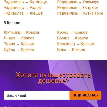
Радивилов → Катовице
Радивилов → Оломоуц
Радивилов → Радом
Радивилов → Острава
Радивилов → Жешув
Радивилов → Кутна-Гора
В Краков
Житомир → Краков
Корец → Краков
Львов → Краков
Броды → Краков
Ровно → Краков
Краковец → Краков
Дубно → Краков
Брно → Краков
Хотите путешествовать
дешевле?
ПОДПИСАТЬСЯ