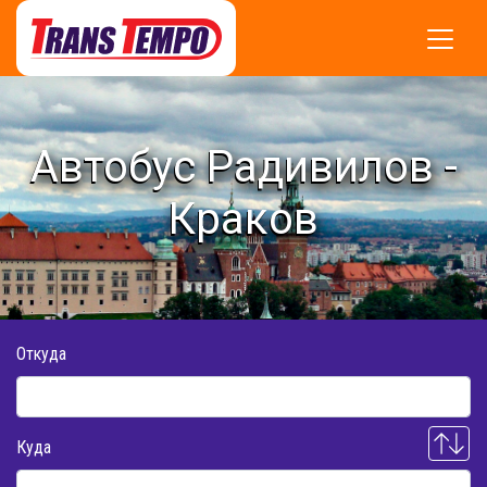
Автобус Радивилов -
Краков
Откуда
Куда