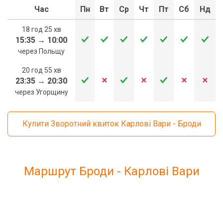
Час
Пн
Вт
Ср
Чт
Пт
Сб
Нд
18 год 25 хв
15:35
→
10:00
через Польщу
20 год 55 хв
23:35
→
20:30
через Угорщину
Купити Зворотний квиток Карлові Вари - Броди
Маршрут Броди - Карлові Вари