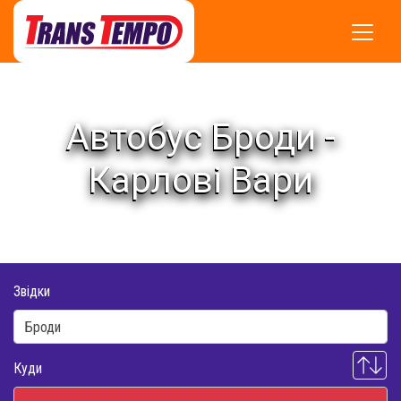
Автобус Броди -
Карлові Вари
Звідки
Куди