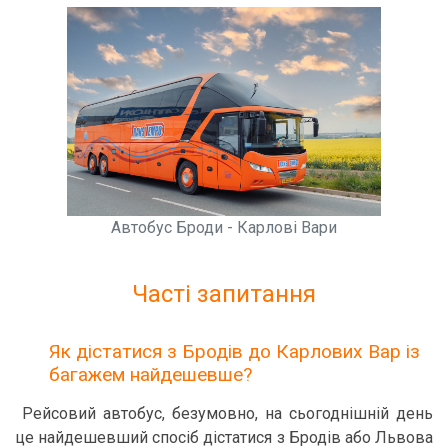
Автобус Броди - Карлові Вари
Часті запитання
Як дістатися з Бродів до Карлових Вар із
багажем найдешевше?
Рейсовий автобус, безумовно, на сьогоднішній день
це найдешевший спосіб дістатися з Бродів або Львова