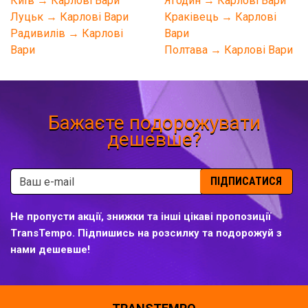
Київ → Карлові Вари
Ягодин → Карлові Вари
Луцьк → Карлові Вари
Краківець → Карлові
Радивилів → Карлові
Вари
Вари
Полтава → Карлові Вари
Бажаєте подорожувати
дешевше?
ПІДПИСАТИСЯ
Не пропусти акції, знижки та інші цікаві пропозиції
TransTempo. Підпишись на розсилку та подорожуй з
нами дешевше!