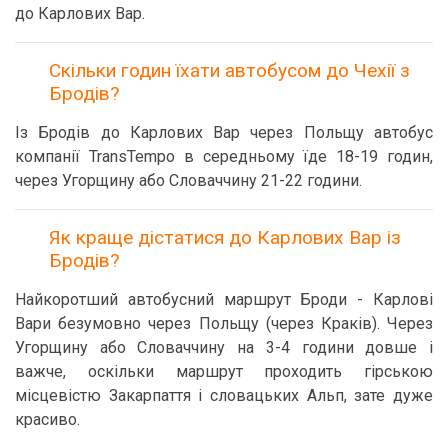
до Карлових Вар.
Скільки годин їхати автобусом до Чехії з
Бродів?
Із Бродів до Карлових Вар через Польщу автобус
компанії TransTempo в середньому їде 18-19 годин,
через Угорщину або Словаччину 21-22 години.
Як краще дістатися до Карлових Вар із
Бродів?
Найкоротший автобусний маршрут Броди - Карлові
Вари безумовно через Польщу (через Краків). Через
Угорщину або Словаччину на 3-4 години довше і
важче, оскільки маршрут проходить гірською
місцевістю Закарпаття і словацьких Альп, зате дуже
красиво.