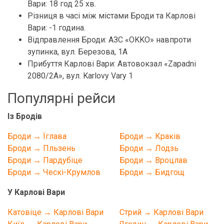
Вари: 18 год 25 хв.
Різниця в часі між містами Броди та Карлові
Вари: -1 година.
Відправлення Броди: АЗС «OKKO» навпроти
зупинка, вул. Березова, 1А
Прибуття Карлові Вари: Автовокзал «Zapadni
2080/2A», вул. Karlovy Vary 1
Популярні рейси
Із Бродів
Броди → Їглава
Броди → Краків
Броди → Пльзень
Броди → Лодзь
Броди → Пардубіце
Броди → Вроцлав
Броди → Ческі-Крумлов
Броди → Бидгощ
У Карлові Вари
Катовіце → Карлові Вари
Стрий → Карлові Вари